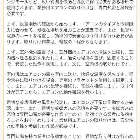
ングモールなど、広い範囲を快適な温度に保つ必要がある場所で
使用されます。業務用エアコンの取り付けは、専門知識と経験が
必要です。
まず、設置場所の確認から始めます。エアコンのサイズと冷房能
力に合わせて、最適な場所を選ぶことが重要です。また、配管や
電源のルートを考慮し、効率的で安全な取り付けを行う必要があ
ります。取り付け作業は、複数の工程からなります。
まず、室外機の設置です。室外機はエアコンの冷媒を圧縮し、室
内機へ送る役割を果たします。適切な場所を選び、固定すること
で、安定した動作を実現します。次に、室内機の取り付けです。
室内機はエアコンの風を室内に送り、快適な温度を保ちます。壁
や天井に取り付ける場合、専用のブラケットを使用して固定しま
す。また、エアコンの配管を接続し、電源を接続します。取り付
けが完了したら、エアコンの動作確認を行います。
適切な冷房温度や風量を設定し、エアコンが正常に作動するか確
認します。また、適切な冷媒ガスの充填も必要です。冷媒ガスの
充填は専門知識が必要な作業ですので、信頼できる業者に依頼す
ることをおすすめします。業務用エアコンの取り付けは、安全性
と効率性を考慮した作業が必要です。
専門知識を持つ業者に依頼することで、適切な取り付けが行われ