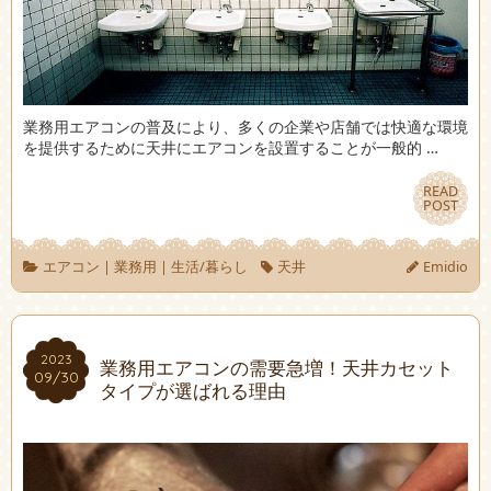
業務用エアコンの普及により、多くの企業や店舗では快適な環境
を提供するために天井にエアコンを設置することが一般的 …
READ
READ
POST
POST
エアコン
|
業務用
|
生活/暮らし
天井
Emidio
2023
2023
業務用エアコンの需要急増！天井カセット
09/30
09/30
タイプが選ばれる理由