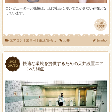
コンピューターと機械は、現代社会において欠かせない存在とな
っています。
READ
READ
POST
POST
エアコン
|
業務用
|
生活/暮らし
天井
Emidio
2023
2023
快適な環境を提供するための天井設置エア
09/30
09/30
コンの利点