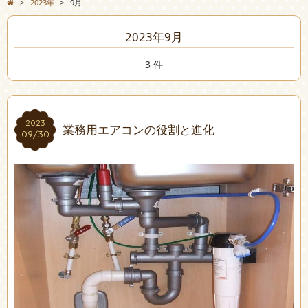
>
2023年
>
9月
2023年9月
3 件
2023
2023
業務用エアコンの役割と進化
09/30
09/30