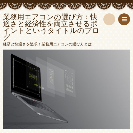
業務用エアコンの選び方：快
適さと経済性を両立させるポ
イントというタイトルのブロ
検
グ
索
経済と快適さを追求！業務用エアコンの選び方とは