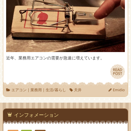
近年、業務用エアコンの需要が急速に増えています。
READ
READ
POST
POST
エアコン
|
業務用
|
生活/暮らし
天井
Emidio
インフォメーション