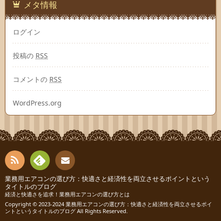
メタ情報
ログイン
投稿の
RSS
コメントの
RSS
WordPress.org
RSS
Fee
業務用エアコンの選び方：快適さと経済性を両立させるポイントという
お問
タイトルのブログ
経済と快適さを追求！業務用エアコンの選び方とは
dly
い合
Copyright © 2023-2024
業務用エアコンの選び方：快適さと経済性を両立させるポイ
ントというタイトルのブログ
All Rights Reserved.
わせ