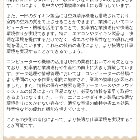
す。これにより、集中力や労働効率の向上にも寄与しています。
また、一部のダイキン製品には空気清浄機能も搭載されており、
室内の空気の質を向上させることができます。業務においてコン
ピューター・機械を活用することで、効率的な業務遂行や快適な
環境作りが実現できます。特に、エアコンやダイキン製品は、快
適な環境を提供するだけでなく、省エネや静音性などの優れた機
能を備えています。これらの技術の進化により、より快適な仕事
環境を実現することができるでしょう。
コンピューターや機械の活用は現代の業務において不可欠となっ
ており、効率的な業務遂行や生産性の向上に大きく貢献していま
す。データ処理や情報管理においては、コンピューターの登場に
より手間のかかる作業が劇的に短縮され、業務の効率化が図られ
ました。また、情報の保存や検索も電子データベースやクラウド
システムの普及によって容易になり、必要な情報を素早く取得で
きるようになりました。一方、エアコンやダイキン製品は快適な
環境作りに欠かせない存在で、適切な室温の維持や省エネ効果、
静音性などの優れた機能を備えています。
これらの技術の進化によって、より快適な仕事環境を実現するこ
とが可能です。