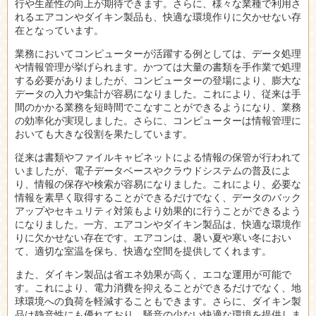
行や生産性の向上が期待できます。さらに、様々な業種で利用さ
れるエアコンやダイキン製品も、快適な環境作りに欠かせない存
在となっています。
業務においてコンピューターが活躍する例としては、データ処理
や情報管理が挙げられます。かつては大量の書類を手作業で処理
する必要がありましたが、コンピューターの登場により、膨大な
データの入力や集計が容易になりました。これにより、従来は手
間のかかる業務を短時間でこなすことができるようになり、業務
の効率化が実現しました。さらに、コンピューターは情報管理に
おいても大きな役割を果たしています。
従来は書類やファイルキャビネットによる情報の保管が行われて
いましたが、電子データベースやクラウドシステムの普及によ
り、情報の保存や検索が容易になりました。これにより、必要な
情報を素早く取得することができるだけでなく、データのバック
アップやセキュリティ対策もより効果的に行うことができるよう
になりました。一方、エアコンやダイキン製品は、快適な環境作
りに欠かせない存在です。エアコンは、暑い夏や寒い冬におい
て、適切な室温を保ち、快適な空間を提供してくれます。
また、ダイキン製品は省エネ効果が高く、エコな運用が可能で
す。これにより、電力消費を抑えることができるだけでなく、地
球環境への負荷を軽減することもできます。さらに、ダイキン製
品は静音性にも優れており、騒音の少ない快適な環境を提供しま