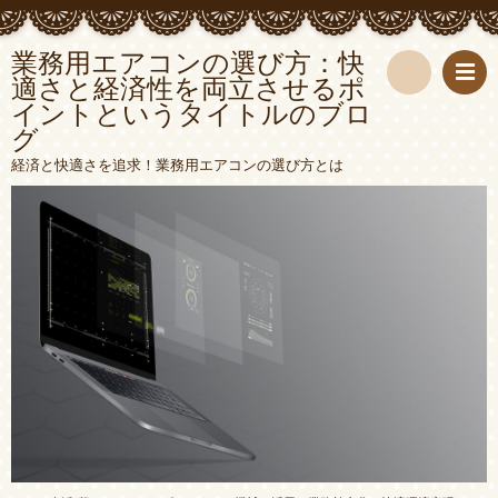
業務用エアコンの選び方：快
適さと経済性を両立させるポ
イントというタイトルのブロ
検
グ
索
経済と快適さを追求！業務用エアコンの選び方とは